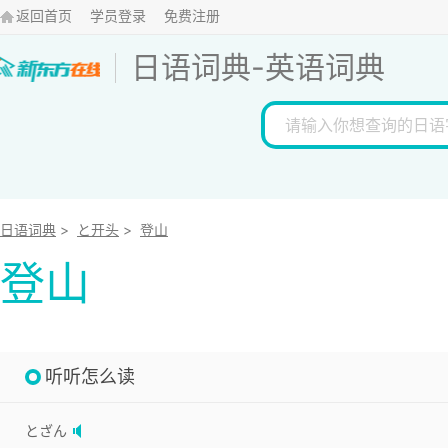
返回首页
学员登录
免费注册
日语词典
-
英语词典
日语词典
>
と开头
>
登山
登山
听听怎么读
とざん