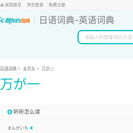
返回首页
学员登录
免费注册
日语词典
-
英语词典
日语词典
>
ま开头
>
万が一
万が一
听听怎么读
まんがいち