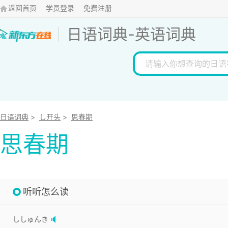
返回首页
学员登录
免费注册
日语词典
-
英语词典
日语词典
>
し开头
>
思春期
思春期
听听怎么读
ししゅんき