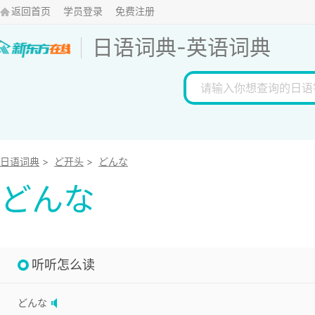
返回首页
学员登录
免费注册
日语词典
-
英语词典
日语词典
>
ど开头
>
どんな
どんな
听听怎么读
どんな