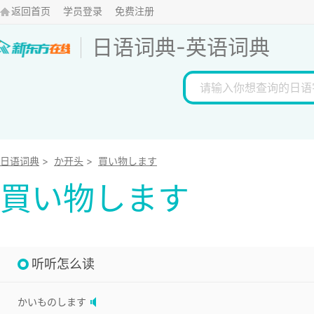
返回首页
学员登录
免费注册
日语词典
-
英语词典
日语词典
>
か开头
>
買い物します
買い物します
听听怎么读
かいものします