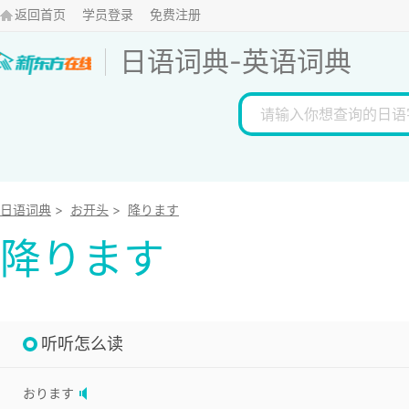
返回首页
学员登录
免费注册
日语词典
-
英语词典
日语词典
>
お开头
>
降ります
降ります
听听怎么读
おります