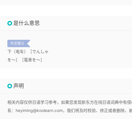
是什么意思
中文释义
下〔电车〕［でんしゃ
を～］［電車を～］
声明
相关内容仅供日语学习参考，如果您发现新东方在线日语词典中有侵
系：heyiming@koolearn.com，我们将及时校验、修正或者删除，