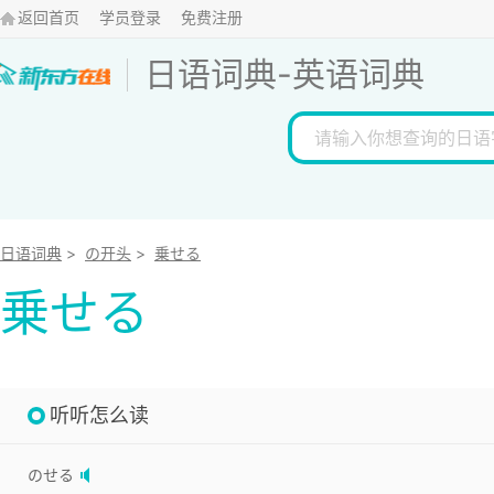
返回首页
学员登录
免费注册
日语词典
-
英语词典
日语词典
>
の开头
>
乗せる
乗せる
听听怎么读
のせる