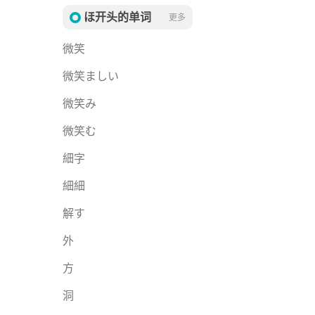
ほ开头的单词
更多
微笑
微笑ましい
微笑み
微笑む
細字
細細
解す
外
方
洞