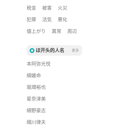
税金
被害
火災
犯罪
活気
悪化
値上がり
異常
周辺
ほ开头的人名
更多
本阿弥光悦
細媛命
堀畑裕也
星奈津美
細野豪志
細川律夫