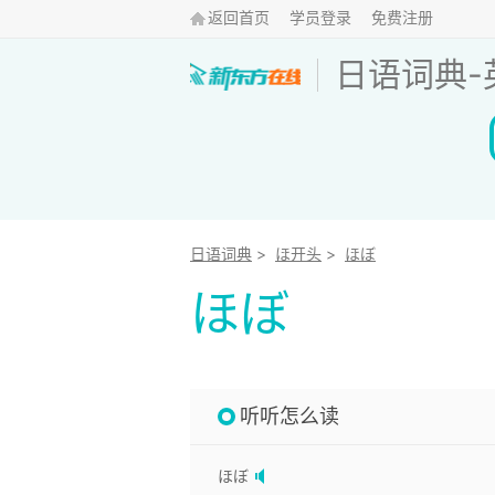
返回首页
学员登录
免费注册
日语词典
-
日语词典
>
ほ开头
>
ほぼ
ほぼ
听听怎么读
ほぼ