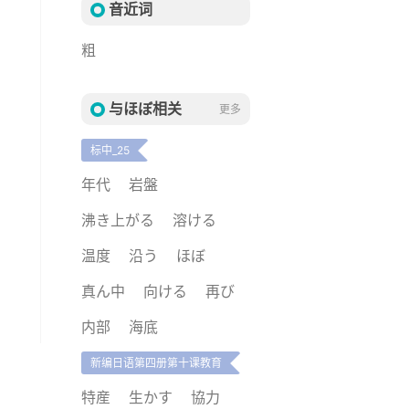
音近词
粗
与ほぼ相关
更多
标中_25
年代
岩盤
沸き上がる
溶ける
温度
沿う
ほぼ
真ん中
向ける
再び
内部
海底
新编日语第四册第十课教育
特産
生かす
協力