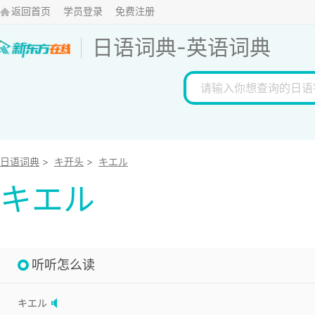
返回首页
学员登录
免费注册
日语词典
-
英语词典
日语词典
>
キ开头
>
キエル
キエル
听听怎么读
キエル