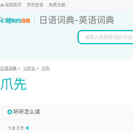
返回首页
学员登录
免费注册
日语词典
-
英语词典
日语词典
>
つ开头
>
爪先
爪先
听听怎么读
つまさき