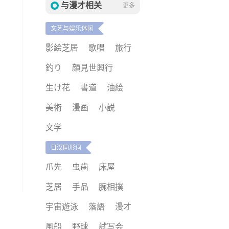
与漫才相关
更多
文艺与娱乐休闲
影絵芝居
歌唱
旅行
釣り
顔見世興行
生け花
書道
油絵
美術
漫画
小説
文学
日汉同形词
爪先
虫歯
床屋
芝居
手品
腕相撲
宇宙遊泳
落語
漫才
風船
野球
試写会