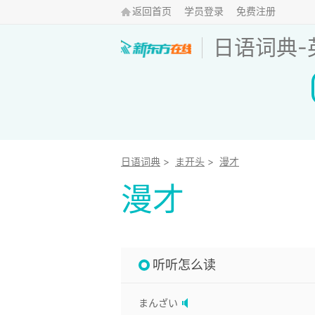
返回首页
学员登录
免费注册
日语词典
-
日语词典
>
ま开头
>
漫才
漫才
听听怎么读
まんざい