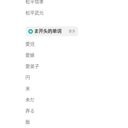
松平信孝
松平武元
ま开头的单词
更多
愛児
愛娘
愛弟子
円
末
未だ
弄る
飯