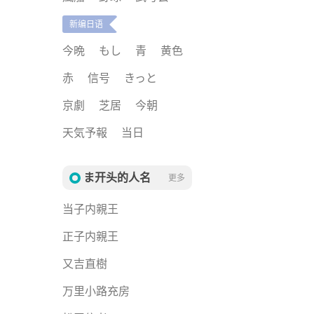
新编日语
今晩
もし
青
黄色
赤
信号
きっと
京劇
芝居
今朝
天気予報
当日
ま开头的人名
更多
当子内親王
正子内親王
又吉直樹
万里小路充房