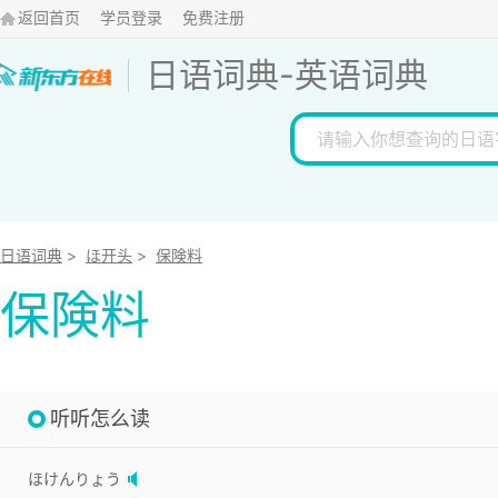
返回首页
学员登录
免费注册
日语词典
-
英语词典
日语词典
>
ほ开头
>
保険料
保険料
听听怎么读
ほけんりょう