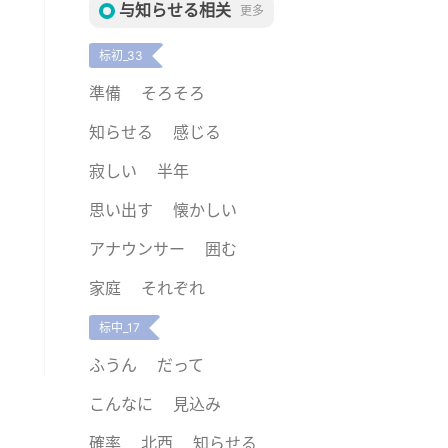
与知らせる相关
更多
标初_33
準備
そろそろ
知らせる
感じる
寂しい
半年
思い出す
懐かしい
アナウンサー
囲む
家庭
それぞれ
标中_17
ふうん
だって
こんなに
見込み
確率
北西
知らせる