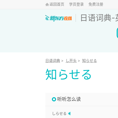
返回首页
学员登录
免费注册
日语词典
-
日语词典
>
し开头
>
知らせる
知らせる
听听怎么读
しらせる