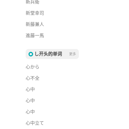
新兵衛
新堂幸司
新藤兼人
進藤一馬
し开头的单词
更多
心から
心不全
心中
心中
心中
心中立て