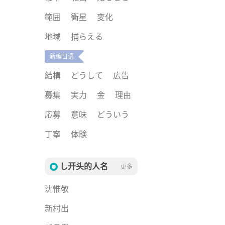
範囲
衛星
変化
地域
捕らえる
新编日语
結構
どうして
広告
募集
実力
金
理由
応募
意味
どういう
丁寧
体験
し开头的人名
更多
沈惟敬
新村出