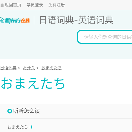
返回首页
学员登录
免费注册
日语词典
-
英语词典
日语词典
>
お开头
>
おまえたち
おまえたち
听听怎么读
おまえたち