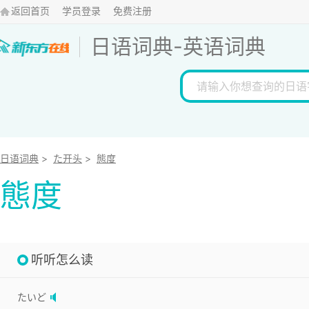
返回首页
学员登录
免费注册
日语词典
-
英语词典
日语词典
>
た开头
>
態度
態度
听听怎么读
たいど