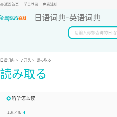
返回首页
学员登录
免费注册
日语词典
-
英语词典
日语词典
>
よ开头
>
読み取る
読み取る
听听怎么读
よみとる