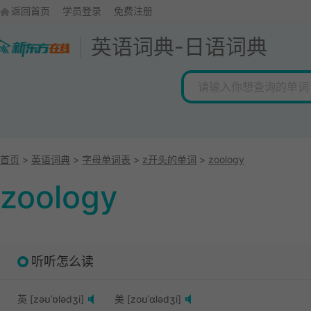
返回首页
学员登录
免费注册
英语词典
-
日语词典
首页
>
英语词典
>
字母单词表
>
z开头的单词
>
zoology
zoology
听听怎么读
英 [zəʊˈɒlədʒi]
美 [zoʊˈɑlədʒi]