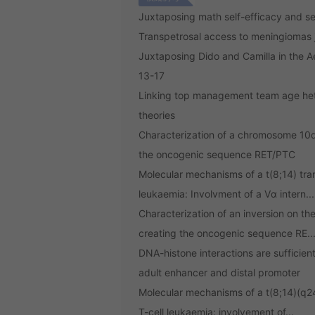
Juxtaposing math self-efficacy and s
Transpetrosal access to meningiomas 
Juxtaposing Dido and Camilla in the A
13-17
Linking top management team age het
theories
Characterization of a chromosome 10
the oncogenic sequence RET/PTC
Molecular mechanisms of a t(8;14) tra
leukaemia: Involvment of a Vα intern...
Characterization of an inversion on 
creating the oncogenic sequence RE..
DNA-histone interactions are sufficien
adult enhancer and distal promoter
Molecular mechanisms of a t(8;14)(q2
T-cell leukaemia: involvement of...