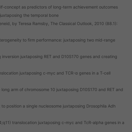
elf-concept as predictors of long-term achievement outcomes
juxtaposing the temporal bone
eneid, by Teresa Ramsby, The Classical Outlook, 2010 (88.1):
erogeneity to firm performance: juxtaposing two mid-range
q inversion juxtaposing RET and D10S170 genes and creating
nslocation juxtaposing c-myc and TCR-α genes in a T-cell
the long arm of chromosome 10 juxtaposing D10S170 and RET and
.
t to position a single nucleosome juxtaposing Drosophila Adh
4;q11) translocation juxtaposing c-myc and TcR-alpha genes in a