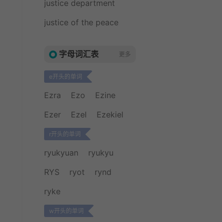
justice department
justice of the peace
字母词汇表
更多
e开头的单词
Ezra
Ezo
Ezine
Ezer
Ezel
Ezekiel
r开头的单词
ryukyuan
ryukyu
RYS
ryot
rynd
ryke
w开头的单词