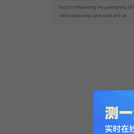
Factors influencing the partitioning o
with juxtaposing bare sand and se...