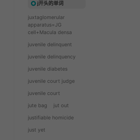
j开头的单词
juxtaglomerular
apparatus=JG
cell+Macula densa
juvenile delinquent
juvenile delinquency
juvenile diabetes
juvenile court judge
juvenile court
jute bag
jut out
justifiable homicide
just yet