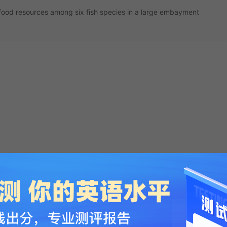
f food resources among six fish species in a large embayment