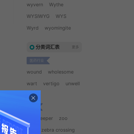
wyvern
Wythe
WYSIWYG
WYS
Wyrd
wyomingite
分类词汇表
更多
医药行业
wound
wholesome
wart
vertigo
unwell
ulcer
小学
zoo-keeper
zoo
zoo
zebra crossing