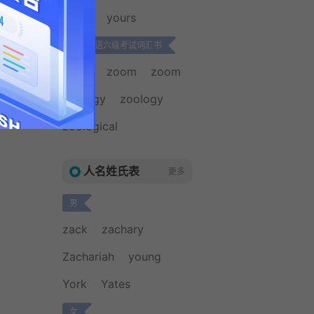
zebra
yours
大学英语六级考试词汇书
zoom
zoom
zoom
zoology
zoology
zoological
人名姓氏表
更多
男
zack
zachary
Zachariah
young
York
Yates
女