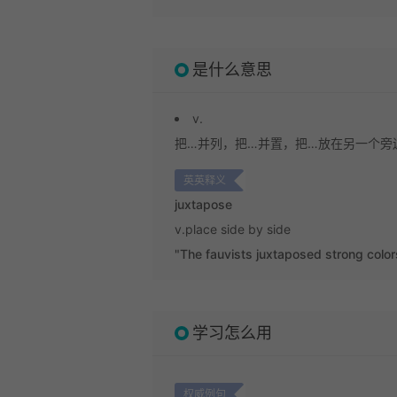
是什么意思
v.
把…并列，把…并置，把…放在另一个旁边( j
英英释义
juxtapose
v.
place side by side
"The fauvists juxtaposed strong color
学习怎么用
权威例句