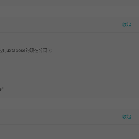
uxtapose的现在分词 )；
s"