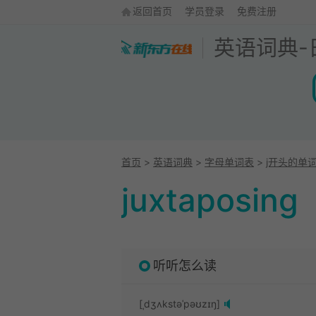
返回首页
学员登录
免费注册
英语词典
-
首页
>
英语词典
>
字母单词表
>
j开头的单
juxtaposing
听听怎么读
[ˌdʒʌkstəˈpəʊzɪŋ]