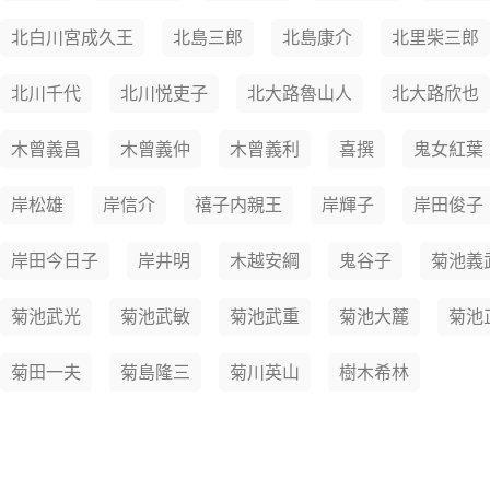
北白川宮成久王
北島三郎
北島康介
北里柴三郎
北川千代
北川悦吏子
北大路魯山人
北大路欣也
木曾義昌
木曾義仲
木曾義利
喜撰
鬼女紅葉
岸松雄
岸信介
禧子内親王
岸輝子
岸田俊子
岸田今日子
岸井明
木越安綱
鬼谷子
菊池義
菊池武光
菊池武敏
菊池武重
菊池大麓
菊池
菊田一夫
菊島隆三
菊川英山
樹木希林