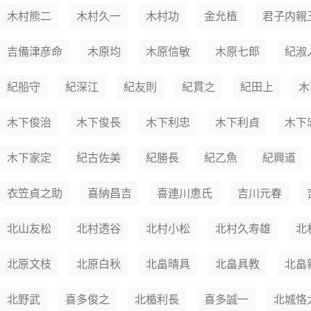
木村熊二
木村久一
木村功
金允植
君子内親
吉備津彦命
木原均
木原信敏
木原七郎
紀淑
紀船守
紀深江
紀友則
紀貫之
紀田上
木
木下俊治
木下俊長
木下利忠
木下利貞
木下
木下家定
紀古佐美
紀勝長
紀乙魚
紀興道
衣笠貞之助
喜納昌吉
喜連川恵氏
吉川元春
北山友松
北村透谷
北村小松
北村久寿雄
北
北原文枝
北原白秋
北畠晴具
北畠具教
北畠
北野武
喜多俊之
北楯利長
喜多誠一
北城恪