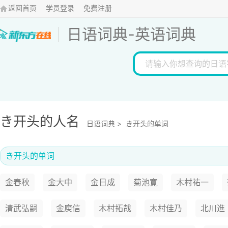
返回首页
学员登录
免费注册
日语词典
-
英语词典
き开头的人名
日语词典
>
き开头的单词
き开头的单词
金春秋
金大中
金日成
菊池寛
木村祐一
清武弘嗣
金庾信
木村拓哉
木村佳乃
北川進