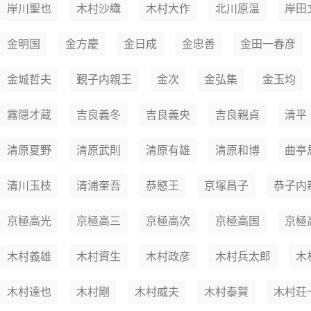
岸川聖也
木村沙織
木村大作
北川原温
岸田
金明国
金方慶
金日成
金忠善
金田一春彦
金城哲夫
覲子内親王
金次
金弘集
金玉均
霧隠才蔵
吉良義冬
吉良義央
吉良親貞
清平
清原夏野
清原武則
清原有雄
清原和博
曲亭
清川玉枝
清浦奎吾
恭愍王
京塚昌子
恭子内
京極高光
京極高三
京極高次
京極高国
京極
木村義雄
木村資生
木村政彦
木村兵太郎
木
木村達也
木村剛
木村威夫
木村泰賢
木村荘