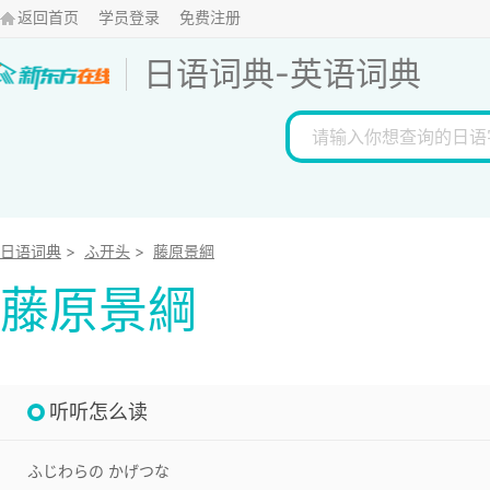
返回首页
学员登录
免费注册
日语词典
-
英语词典
日语词典
>
ふ开头
>
藤原景綱
藤原景綱
听听怎么读
ふじわらの かげつな