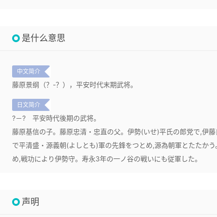
是什么意思
中文简介
藤原景纲（？-？），平安时代末期武将。
日文简介
?－?
平安時代後期の武将。
藤原基信の子。藤原忠清・忠直の父。伊勢(いせ)平氏の郎党で,伊藤氏を
で平清盛・源義朝(よしとも)軍の先鋒をつとめ,源為朝軍とたたか
め,戦功により伊勢守。寿永3年の一ノ谷の戦いにも従軍した。
声明