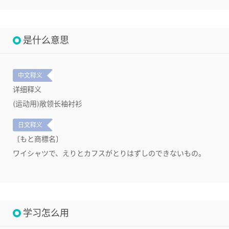
是什么意思
中文释义
详细释义
(运动用)敞领长袖衬衫
日文释义
〔もと商標名〕
ワイシャツで、えりとカフスがとりはずしのできないもの。
学习怎么用