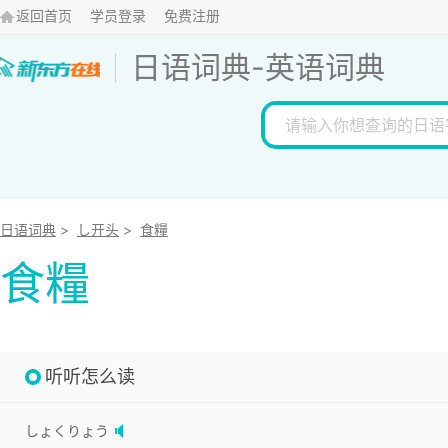
返回首页
学员登录
免费注册
日语词典
-
英语词典
日语词典
>
し开头
>
食糧
食糧
听听怎么读
しょくりょう