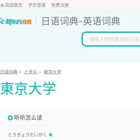
返回首页
学员登录
免费注册
日语词典
-
英语词典
日语词典
>
と开头
>
東京大学
東京大学
听听怎么读
とうきょうだいがく