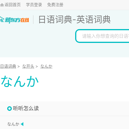
返回首页
学员登录
免费注册
日语词典
-
英语词典
日语词典
>
な开头
>
なんか
なんか
听听怎么读
なんか