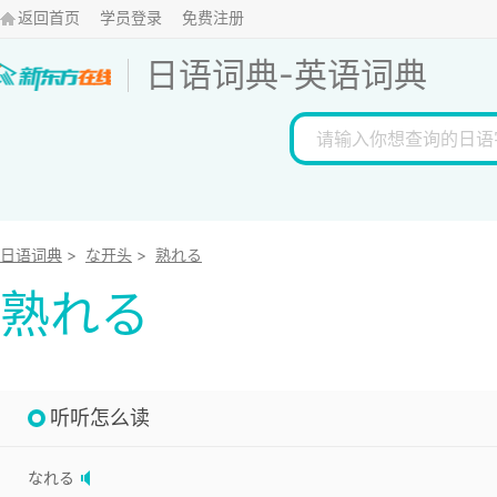
返回首页
学员登录
免费注册
日语词典
-
英语词典
日语词典
>
な开头
>
熟れる
熟れる
听听怎么读
なれる