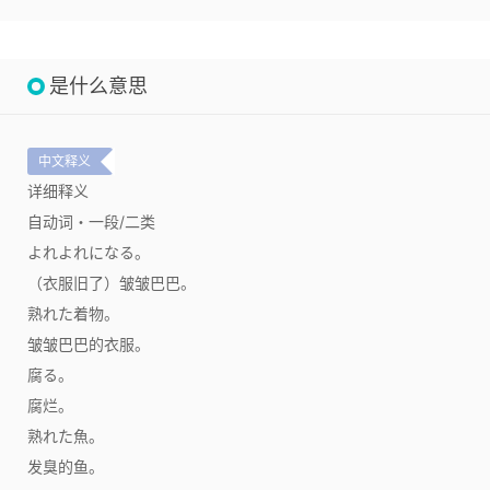
是什么意思
中文释义
详细释义
自动词・一段/二类
よれよれになる。
（衣服旧了）皱皱巴巴。
熟れた着物。
皱皱巴巴的衣服。
腐る。
腐烂。
熟れた魚。
发臭的鱼。