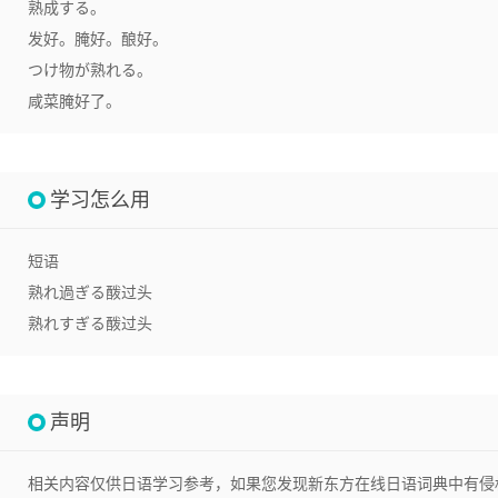
熟成する。
发好。腌好。酿好。
つけ物が熟れる。
咸菜腌好了。
学习怎么用
短语
熟れ過ぎる
酦过头
熟れすぎる
酦过头
声明
相关内容仅供日语学习参考，如果您发现新东方在线日语词典中有侵