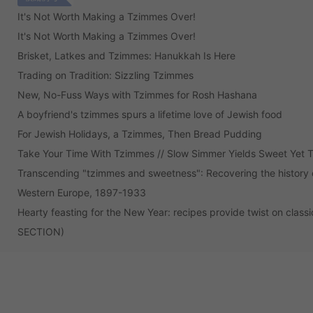
It's Not Worth Making a Tzimmes Over!
It's Not Worth Making a Tzimmes Over!
Brisket, Latkes and Tzimmes: Hanukkah Is Here
Trading on Tradition: Sizzling Tzimmes
New, No-Fuss Ways with Tzimmes for Rosh Hashana
A boyfriend's tzimmes spurs a lifetime love of Jewish food
For Jewish Holidays, a Tzimmes, Then Bread Pudding
Take Your Time With Tzimmes // Slow Simmer Yields Sweet Yet T
Transcending "tzimmes and sweetness": Recovering the history o
Western Europe, 1897-1933
Hearty feasting for the New Year: recipes provide twist on clas
SECTION)