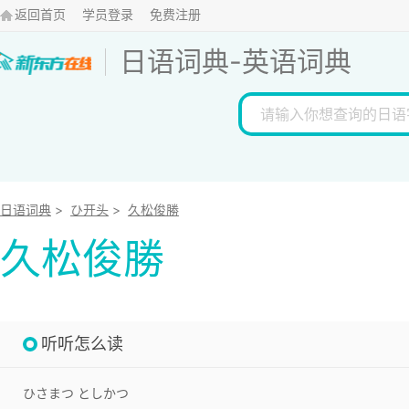
返回首页
学员登录
免费注册
日语词典
-
英语词典
日语词典
>
ひ开头
>
久松俊勝
久松俊勝
听听怎么读
ひさまつ としかつ