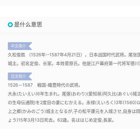
是什么意思
中文简介
久松俊胜 （1526年--1587年4月21日），日本战国时代武将。尾
城主。初名定俊、长家。本姓菅原氏。他是江户幕府第一代将军德川
日文简介
1526－1587
戦国-織豊時代の武将。
大永(たいえい)6年生まれ。尾張(おわり)(愛知県)阿久比(あぐい)
の生母伝通院)を2度目の妻にむかえる。永禄(えいろく)3年(1560)
上之郷(かみのごう)城主となるが,子の松平康元を入城させ,自身は
ょう)15年3月13日死去。62歳。名ははじめ定俊,長家。