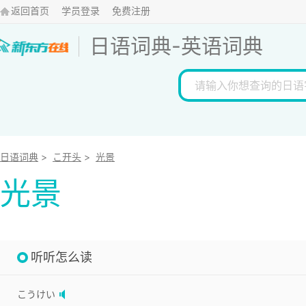
返回首页
学员登录
免费注册
日语词典
-
英语词典
日语词典
>
こ开头
>
光景
光景
听听怎么读
こうけい