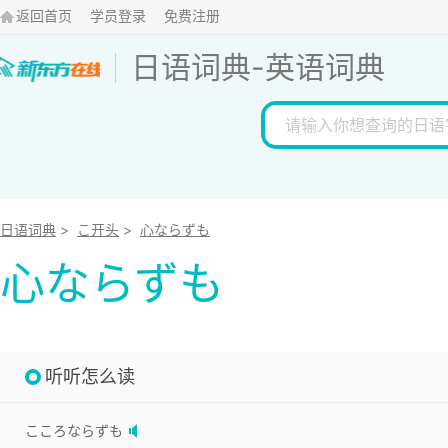
返回首页
学员登录
免费注册
日语词典
-
英语词典
日语词典
>
こ开头
>
心ならずも
心ならずも
听听怎么读
こころならずも