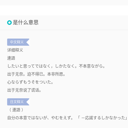
是什么意思
中文释义
详细释义
連語
したいと思ってではなく，しかたなく。不本意ながら。
出于无奈。迫不得已。本非所愿。
心ならずもうそをついた。
出于无奈说了谎话。
日文释义
（ 連語 ）
自分の本意ではないが、やむをえず。 「 －応諾するしかなかった