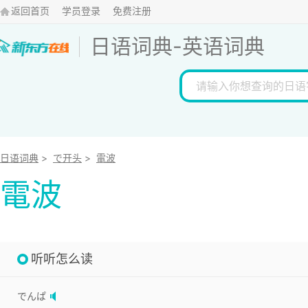
返回首页
学员登录
免费注册
日语词典
-
英语词典
日语词典
>
で开头
>
電波
電波
听听怎么读
でんぱ