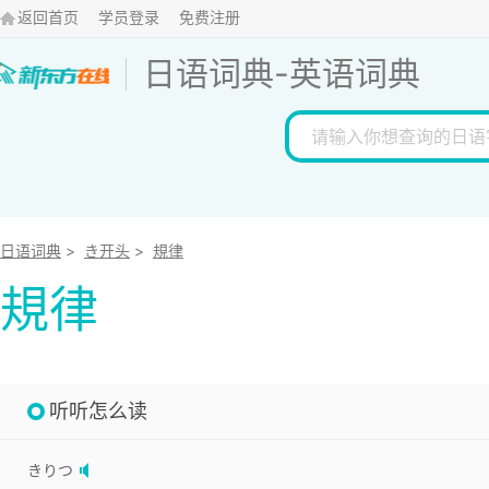
返回首页
学员登录
免费注册
日语词典
-
英语词典
日语词典
>
き开头
>
規律
規律
听听怎么读
きりつ