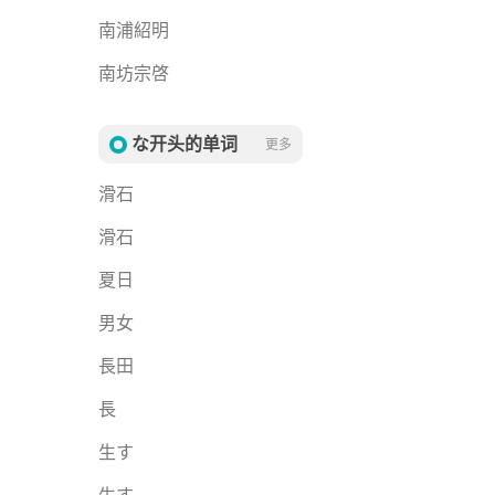
南浦紹明
南坊宗啓
な开头的单词
更多
滑石
滑石
夏日
男女
長田
長
生す