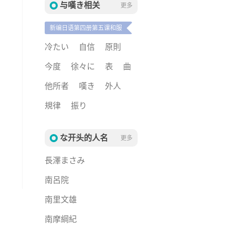
与嘆き相关
更多
新编日语第四册第五课和服
冷たい
自信
原則
今度
徐々に
表
曲
他所者
嘆き
外人
規律
振り
な开头的人名
更多
長澤まさみ
南呂院
南里文雄
南摩綱紀