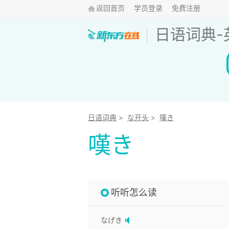
返回首页
学员登录
免费注册
日语词典
-
日语词典
>
な开头
>
嘆き
嘆き
听听怎么读
なげき