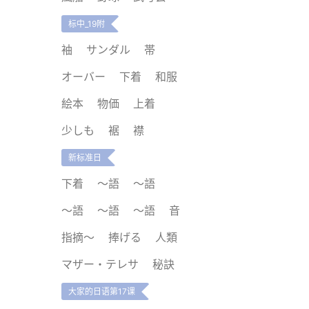
标中_19附
袖
サンダル
帯
オーバー
下着
和服
絵本
物価
上着
少しも
裾
襟
新标准日
下着
～語
～語
～語
～語
～語
音
指摘～
捧げる
人類
マザー・テレサ
秘訣
大家的日语第17课