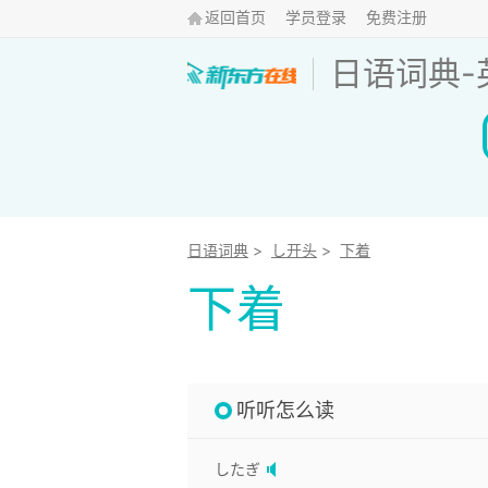
返回首页
学员登录
免费注册
日语词典
-
日语词典
>
し开头
>
下着
下着
听听怎么读
したぎ