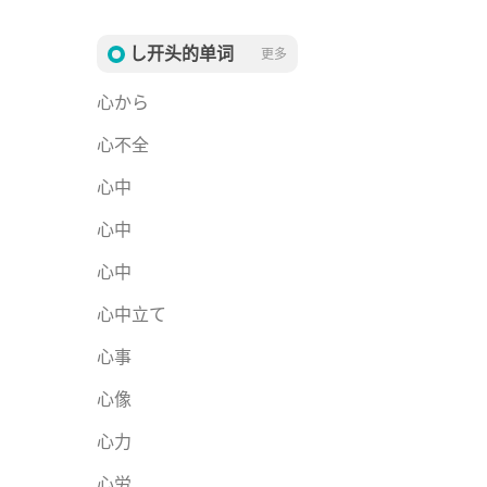
し开头的单词
更多
心から
心不全
心中
心中
心中
心中立て
心事
心像
心力
心労