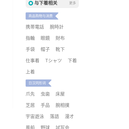
与下着相关
更多
商品购物与消费
携帯電話
腕時計
指輪
眼鏡
財布
手袋
帽子
靴下
仕事着
Tシャツ
下着
上着
日汉同形词
爪先
虫歯
床屋
芝居
手品
腕相撲
宇宙遊泳
落語
漫才
風船
野球
試写会