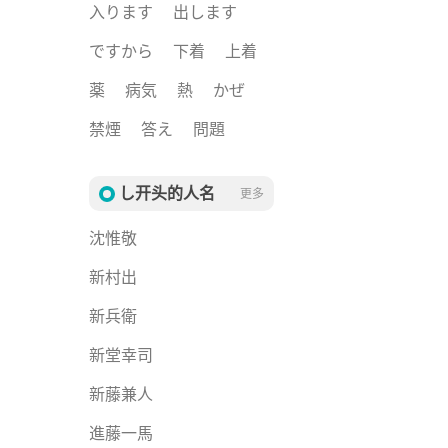
入ります
出します
ですから
下着
上着
薬
病気
熱
かぜ
禁煙
答え
問題
し开头的人名
更多
沈惟敬
新村出
新兵衛
新堂幸司
新藤兼人
進藤一馬