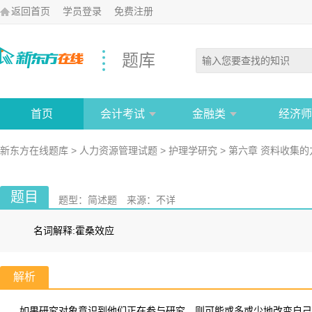
返回首页
学员登录
免费注册
题库
首页
会计考试
金融类
经济师
新东方在线题库
>
人力资源管理试题
>
护理学研究
>
第六章 资料收集的
题目
题型：
简述题
来源：
不详
名词解释:霍桑效应
解析
如果研究对象意识到他们正在参与研究，则可能或多或少地改变自己