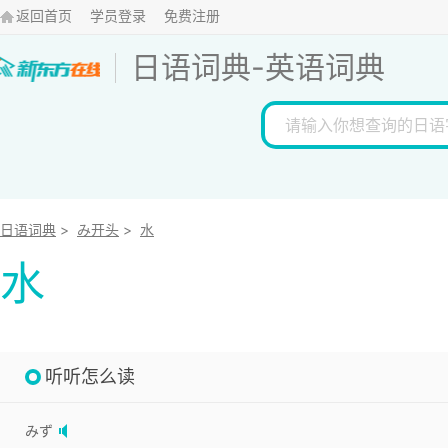
返回首页
学员登录
免费注册
日语词典
-
英语词典
日语词典
>
み开头
>
水
水
听听怎么读
みず