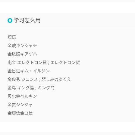
学习怎么用
短语
金琥
キンシャチ
金凤蝶
キアゲハ
电金
エレクトロン貨 ; エレクトロン货
金日进
キム・イルジン
金俊秀
ジュンス ; 悲しみのゆくえ
金岛
キング島 ; キング岛
贝尔金
ベルキン
金贾
ジンジャ
金庾信
金ユ信