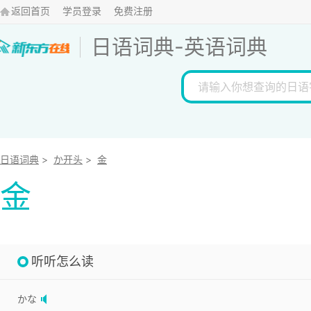
返回首页
学员登录
免费注册
日语词典
-
英语词典
日语词典
>
か开头
>
金
金
听听怎么读
かな