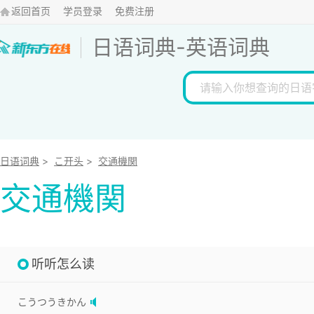
返回首页
学员登录
免费注册
日语词典
-
英语词典
日语词典
>
こ开头
>
交通機関
交通機関
听听怎么读
こうつうきかん