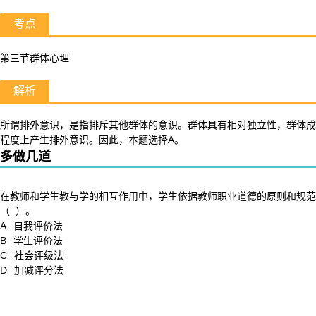
考点
第三节群体心理
解析
所谓排外意识，是指排斥其他群体的意识。群体具有相对独立性，群体成
程度上产生排外意识。因此，本题选择A。
多做几道
在教师和学生教与学的相互作用中，学生依据教师职业道德的原则和规范
（ ）。
A
自我评价法
B
学生评价法
C
社会评级法
D
加减评分法