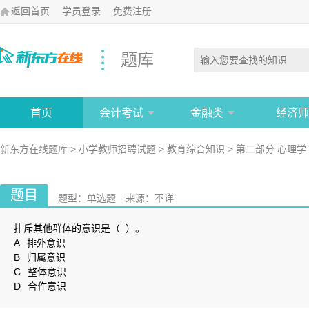
返回首页
学员登录
免费注册
题库
首页
会计考试
金融类
经济师
新东方在线题库
>
小学教师招聘试题
>
教育综合知识
>
第二部分 心理学
题目
题型：
单选题
来源：
不详
排斥其他群体的意识是（ ）。
A
排外意识
B
归属意识
C
整体意识
D
合作意识